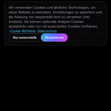
Wir verwenden Cookies und ähnliche Technologien, um
diese Website zu betreiben, Einstellungen zu speichern und
die Nutzung von deepbreath.tech zu verstehen (inkl.
Analyse). Sie können optionale Analyse-Cookies
akzeptieren oder nur mit essenziellen Cookies fortfahren.
Cookie-Richtlinie
Datenschutz
Im Einsatz in Qualitätsmanagement, Ausbildung und Innovationsprojekten
an führenden Kliniken in den USA und der EU.
Nur essenzielle
Akzeptieren
*Die klinische Entscheidungsunterstützung ist noch nicht MDR- und FDA-
zugelassen.